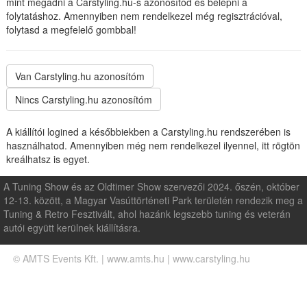
mint megadni a Carstyling.hu-s azonosítód és belépni a
folytatáshoz. Amennyiben nem rendelkezel még regisztrációval,
folytasd a megfelelő gombbal!
A kiállítói logined a későbbiekben a Carstyling.hu rendszerében is
használhatod. Amennyiben még nem rendelkezel ilyennel, itt rögtön
kreálhatsz is egyet.
A Tuning Show és az Oldtimer Show szervezői 2024. őszén, október
12-13. között, a Magyar Vasúttörténeti Park területén rendezik meg a
Tuning & Retro Fesztivált, ahol hazánk legszebb tuning és veterán
autói együtt kerülnek kiállításra.
© AMTS Events Kft. | www.amts.hu | www.carstyling.hu