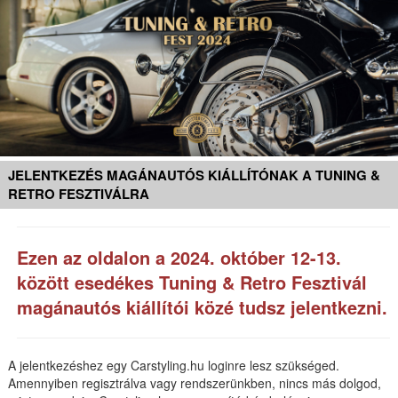
JELENTKEZÉS MAGÁNAUTÓS KIÁLLÍTÓNAK A TUNING &
RETRO FESZTIVÁLRA
Ezen az oldalon a 2024. október 12-13.
között esedékes
Tuning & Retro Fesztivál
magánautós kiállítói közé tudsz jelentkezni.
A jelentkezéshez egy Carstyling.hu loginre lesz szükséged.
Amennyiben regisztrálva vagy rendszerünkben, nincs más dolgod,